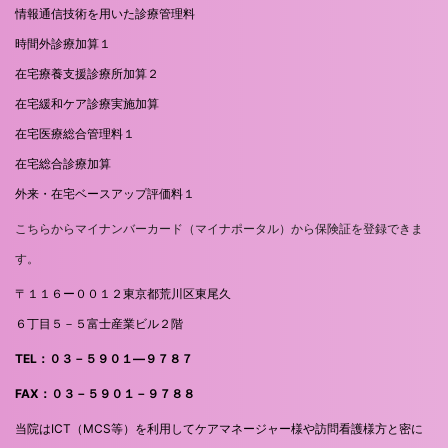
情報通信技術を用いた診療管理料
時間外診療加算１
在宅療養支援診療所加算２
在宅緩和ケア診療実施加算
在宅医療総合管理料１
在宅総合診療加算
外来・在宅ベースアップ評価料１
こちらからマイナンバーカード（マイナポータル）から保険証を登録できま
す。
〒１１６ー００１２東京都荒川区東尾久
６丁目５－５富士産業ビル２階
TEL：０３－５９０１―９７８７
FAX：０３－５９０１－９７８８
当院はICT（MCS等）を利用してケアマネージャー様や訪問看護様方と密に