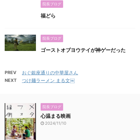
院長ブログ
福どら
院長ブログ
ゴーストオブヨウテイが神ゲーだった
PREV
おぐ銀座通りの中華屋さん
NEXT
つけ麺ラーメン まる文￼
院長ブログ
心温まる映画
2024/11/10