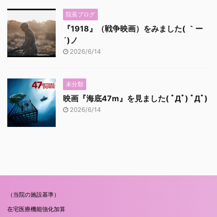
院長ブログ
『1918』（戦争映画）をみました( ｀ー
´)ノ
2026/6/14
未分類
映画『海底47m』を見ました( ﾟДﾟ) ﾟДﾟ)
2026/6/14
（当院の施設基準）
在宅医療機能強化加算