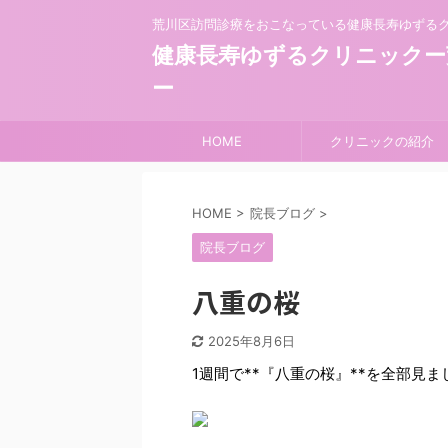
荒川区訪問診療をおこなっている健康長寿ゆずる
健康長寿ゆずるクリニックー
ー
HOME
クリニックの紹介
HOME
>
院長ブログ
>
院長ブログ
八重の桜
2025年8月6日
1週間で**『八重の桜』**を全部見まし