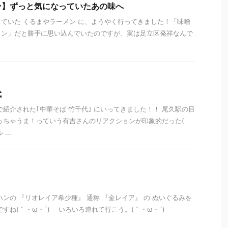
ン】ずっと気になっていたあの味へ
ていた くるまやラーメン に、ようやく行ってきました！「味噌
メン」だと勝手に思い込んでいたのですが、実は足立区発祥なんで
代
で紹介された｢中華そば 竹千代｣ にいってきました！！ 尾久駅の目
っちゃうま！っていう有吉さんのリアクションが印象的だった(
...
ハンの 『リオレイア希少種』 通称 『金レイア』 の ぬいぐるみを
すね(｀・ω・´)ゝ いろいろ連れて行こう。(｀・ω・´)ゝ