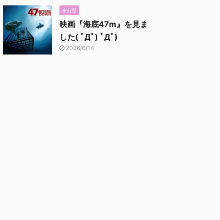
未分類
映画『海底47m』を見ま
した( ﾟДﾟ) ﾟДﾟ)
2026/6/14