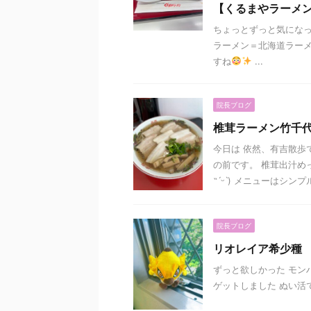
【くるまやラーメ
ちょっとずっと気になっ
ラーメン＝北海道ラー
すね
...
院長ブログ
椎茸ラーメン竹千
今日は 依然、有吉散歩
の前です。 椎茸出汁め
˶ˊᵕˋ) メニューはシンプル 
院長ブログ
リオレイア希少種
ずっと欲しかった モン
ゲットしました ぬい活で