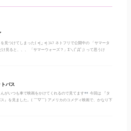
ダ
けてしまった( ≖͈́ ·̫̮ ≖͈̀ )ﾑﾌ ネトフリで公開中の 「サマータ
け見ると、、、 「サマーウォーズ？」Σ＼(ﾟДﾟ;) って思うけ
ットバス
さんがいつも車で映画をかけてくれるので見てます
今回は 『タ
ス』を見ました。( ￣▽￣) アメリカのコメディ映画で、かなり下