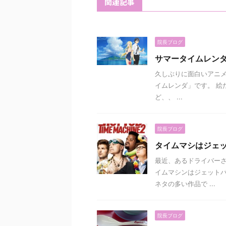
関連記事
院長ブログ
サマータイムレン
久しぶりに面白いアニメを見つ
イムレンダ」です。 絵だ
ど、、 ...
院長ブログ
タイムマシはジェ
最近、あるドライバー
イムマシンはジェットバ
ネタの多い作品で ...
院長ブログ