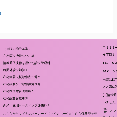
！
〒１１６
（当院の施設基準）
６丁目５
在宅医療機能強化加算
情報通信技術を用いた診療管理料
TEL：
時間外診療加算１
FAX：
在宅療養支援診療所加算２
当院はI
在宅緩和ケア診療実施加算
方と密に
在宅医療総合管理料１
①情報通
在宅総合診療加算
いません
外来・在宅ベースアップ評価料１
②「オン
こちらからマイナンバーカード（マイナポータル）から保険証を登