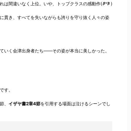
なく上位。いや、トップクラスの感動作( ᵒ̴̶̷᷄꒳ᵒ̴̶̷᷅ )
に貫き、すべてを失いながらも誇りを守り抜く人々の姿
ていく会津出身者たち――その姿が本当に美しかった。
です。
節、
イザヤ書2章4節
を引用する場面は泣けるシーンでし