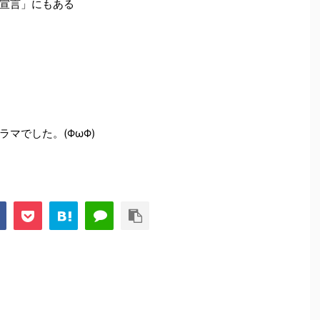
宣言」にもある
マでした。(ΦωΦ)