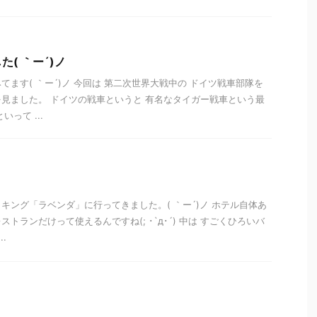
( ｀ー´)ノ
ます( ｀ー´)ノ 今回は 第二次世界大戦中の ドイツ戦車部隊を
見ました。 ドイツの戦車というと 有名なタイガー戦車という最
って ...
キング「ラベンダ」に行ってきました。( ｀ー´)ノ ホテル自体あ
トランだけって使えるんですね(; ･`д･´) 中は すごくひろいバ
.