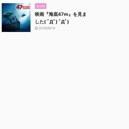
未分類
映画『海底47m』を見ま
した( ﾟДﾟ) ﾟДﾟ)
2026/6/14