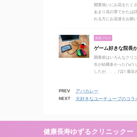
開業祝いにお花をたくさ
あまり花の育てかたは詳
れる方にお花達をお願いし
院長ブログ
ゲーム好きな院長
開業前はいろんなクリニ
生が結構多かった('ω'
したが、、、('Д') 最近わ 
PREV
アパカレー
NEXT
大好きなユーチューブのコラ
健康長寿ゆずるクリニックー