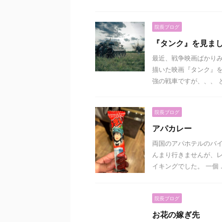
院長ブログ
『タンク』を見ました
最近、戦争映画ばかりみて
描いた映画『タンク』を
強の戦車ですが、、、 とい
院長ブログ
アパカレー
両国のアパホテルのバイ
んまり行きませんが、レス
イキングでした。 一個 ..
院長ブログ
お花の嫁ぎ先