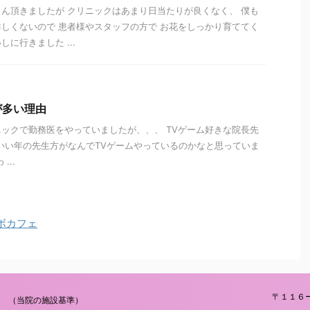
ん頂きましたが クリニックはあまり日当たりが良くなく、 僕も
しくないので 患者様やスタッフの方で お花をしっかり育ててく
に行きました ...
が多い理由
ックで勤務医をやっていましたが、、、 TVゲーム好きな院長先
) いい年の先生方がなんでTVゲームやっているのかなと思っていま
...
ボカフェ
〒１１６
（当院の施設基準）