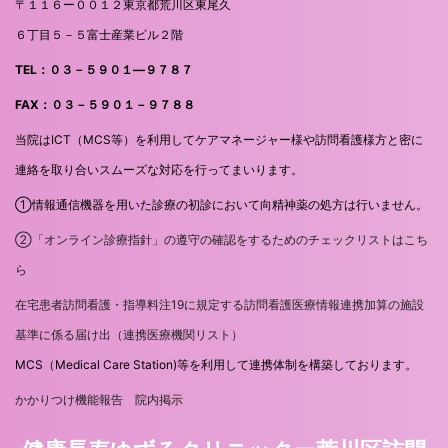
〒１１６ー００１２東京都荒川区東尾久
６丁目５－５富士産業ビル２階
TEL：０３－５９０１―９７８７
FAX：０３－５９０１－９７８８
当院はICT（MCS等）を利用してケアマネージャー様や訪問看護様方と密に
連絡を取り合いスムーズな対応を行ってまいります。
①情報通信機器を用いた診療の初診において向精神薬の処方は行いません。
②「オンライン診療指針」の遵守の確認をするためのチェックリストはこち
ら
在宅患者訪問看護・指導料注19に規定する訪問看護医療情報連携加算の施設
基準に係る届け出（連携医療機関リスト）
MCS（Medical Care Station)等を利用して連携体制を構築しております。
かかりつけ機能報告 院内掲示