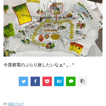
今度都電のぶらり旅したいなぁ‪^ . ̫ . ^‬
-
院長ブログ