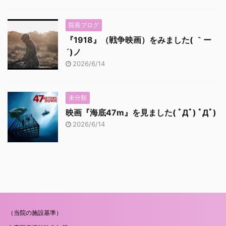
院長ブログ
『1918』（戦争映画）をみました( ｀ー
´)ノ
2026/6/14
未分類
映画『海底47m』を見ました( ﾟДﾟ) ﾟДﾟ)
2026/6/14
（当院の施設基準）