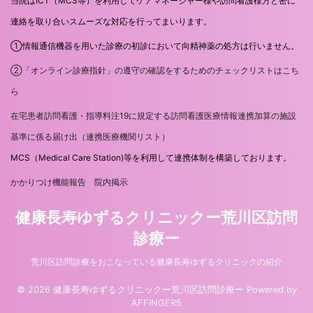
当院はICT（MCS等）を利用してケアマネージャー様や訪問看護様方と密に
連絡を取り合いスムーズな対応を行ってまいります。
①情報通信機器を用いた診療の初診において向精神薬の処方は行いません。
②「オンライン診療指針」の遵守の確認をするためのチェックリストはこち
ら
在宅患者訪問看護・指導料注19に規定する訪問看護医療情報連携加算の施設
基準に係る届け出（連携医療機関リスト）
MCS（Medical Care Station)等を利用して連携体制を構築しております。
かかりつけ機能報告 院内掲示
健康長寿ゆずるクリニックー荒川区訪問
診療ー
荒川区訪問診療をおこなっている健康長寿ゆずるクリニックの紹介
© 2026 健康長寿ゆずるクリニックー荒川区訪問診療ー Powered by
AFFINGER5