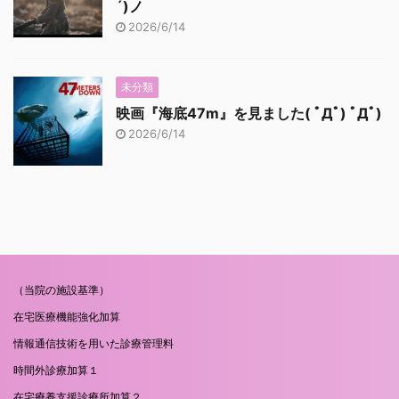
´)ノ
2026/6/14
未分類
映画『海底47m』を見ました( ﾟДﾟ) ﾟДﾟ)
2026/6/14
（当院の施設基準）
在宅医療機能強化加算
情報通信技術を用いた診療管理料
時間外診療加算１
在宅療養支援診療所加算２