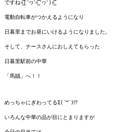
ですね=͟͟͞͞( 'ヮ'=͟͟͞͞ 'ヮ' )=͟͟͞͞
電動自転車がつかえるようになり
日暮里までお昼にいけるようになりました。
そして、ナースさんにおしえてもらった
日暮里駅前の中華
「馬賊」へ！！
めっちゃにぎわってるΣ( ˙꒳˙ )!?
いろんな中華の品が目にとまりますが
今日の目当ては