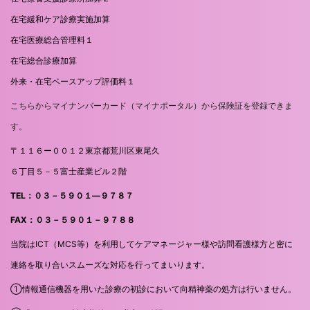
在宅緩和ケア診療実施加算
在宅医療総合管理料１
在宅総合診療加算
外来・在宅ベースアップ評価料１
こちらからマイナンバーカード（マイナポータル）から保険証を登録できま
す。
〒１１６ー００１２東京都荒川区東尾久
６丁目５－５富士産業ビル２階
TEL：０３－５９０１―９７８７
FAX：０３－５９０１－９７８８
当院はICT（MCS等）を利用してケアマネージャー様や訪問看護様方と密に
連絡を取り合いスムーズな対応を行ってまいります。
①情報通信機器を用いた診療の初診において向精神薬の処方は行いません。