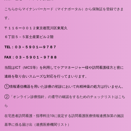
こちらからマイナンバーカード（マイナポータル）から保険証を登録できま
す。
〒１１６ー００１２東京都荒川区東尾久
６丁目５－５富士産業ビル２階
TEL：０３－５９０１―９７８７
FAX：０３－５９０１－９７８８
当院はICT（MCS等）を利用してケアマネージャー様や訪問看護様方と密に
連絡を取り合いスムーズな対応を行ってまいります。
①情報通信機器を用いた診療の初診において向精神薬の処方は行いません。
②「オンライン診療指針」の遵守の確認をするためのチェックリストはこち
ら
在宅患者訪問看護・指導料注19に規定する訪問看護医療情報連携加算の施設
基準に係る届け出（連携医療機関リスト）