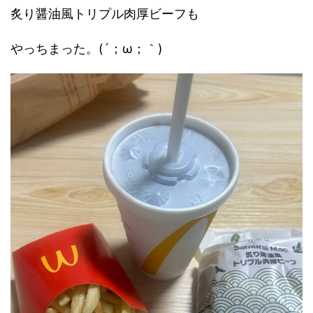
炙り醤油風トリプル肉厚ビーフも
やっちまった。(´；ω；｀)