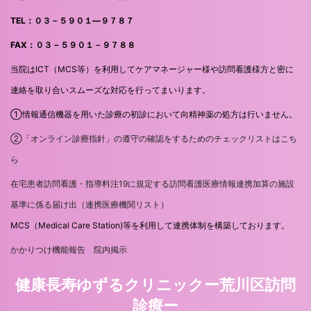
TEL：０３－５９０１―９７８７
FAX：０３－５９０１－９７８８
当院はICT（MCS等）を利用してケアマネージャー様や訪問看護様方と密に
連絡を取り合いスムーズな対応を行ってまいります。
①情報通信機器を用いた診療の初診において向精神薬の処方は行いません。
②「オンライン診療指針」の遵守の確認をするためのチェックリストはこち
ら
在宅患者訪問看護・指導料注19に規定する訪問看護医療情報連携加算の施設
基準に係る届け出（連携医療機関リスト）
MCS（Medical Care Station)等を利用して連携体制を構築しております。
かかりつけ機能報告 院内掲示
健康長寿ゆずるクリニックー荒川区訪問
診療ー