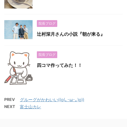
院長ブログ
辻村深月さんの小説『朝が来る』
院長ブログ
四コマ作ってみた！！
PREV
グルーグがかわいい((o(｡･ω･｡)o))
NEXT
富士山カレ