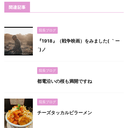
関連記事
院長ブログ
『1918』（戦争映画）をみました( ｀ー
´)ノ
院長ブログ
都電沿いの桜も満開ですね
院長ブログ
チーズタッカルビラーメン